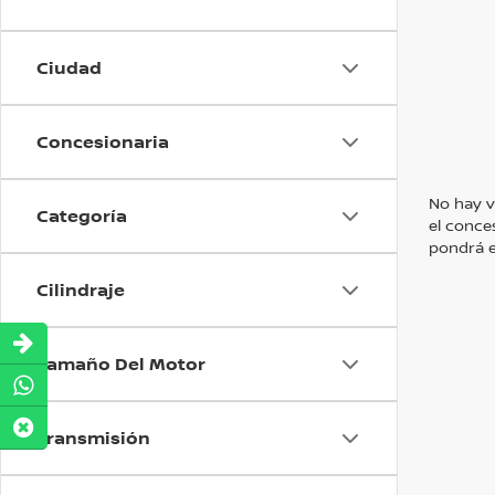
Ciudad
Concesionaria
No hay v
Categoría
el conce
pondrá e
Cilindraje
Tamaño Del Motor
Transmisión