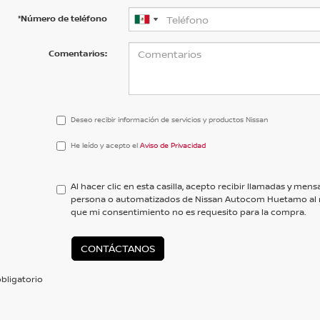
*Número de teléfono
Comentarios:
Deseo recibir información de servicios y productos Nissan
He
He leído y acepto el
Aviso de Privacidad
leído
y
acepto
Al hacer clic en esta casilla, acepto recibir llamadas y me
el
persona o automatizados de Nissan Autocom Huetamo al
<a
que mi consentimiento no es requesito para la compra.
href='/privacy.aspx'
target='_blank'>Aviso
de
CONTÁCTANOS
Privacidad</a>
bligatorio