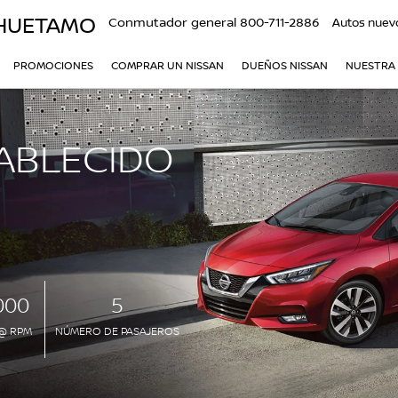
 HUETAMO
Conmutador general
800-711-2886
Autos nuev
PROMOCIONES
COMPRAR UN NISSAN
DUEÑOS NISSAN
NUESTRA
TABLECIDO
000
5
 @ RPM
NÚMERO DE PASAJEROS