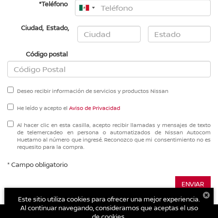
*Teléfono
Ciudad
,
Estado
,
Código postal
Deseo recibir información de servicios y productos Nissan
He leído y acepto el
Aviso de Privacidad
Al hacer clic en esta casilla, acepto recibir llamadas y mensajes de texto
de telemercadeo en persona o automatizados de Nissan Autocom
Huetamo al número que ingresé. Reconozco que mi consentimiento no es
requesito para la compra.
* Campo obligatorio
ENVIAR
Este sitio utiliza cookies para ofrecer una mejor experiencia.
Al continuar navegando, consideramos que aceptas el uso
de cookies.