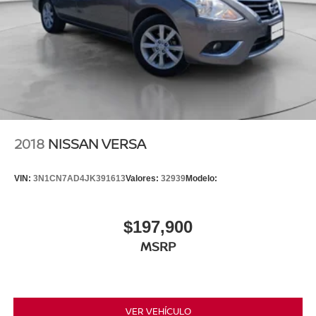
2018
NISSAN VERSA
VIN:
3N1CN7AD4JK391613
Valores:
32939
Modelo:
$197,900
MSRP
VER VEHÍCULO