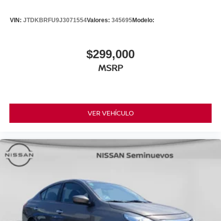
VIN:
JTDKBRFU9J3071554
Valores:
345695
Modelo:
$299,000
MSRP
VER VEHÍCULO