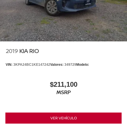
2019
KIA RIO
VIN:
3KPA24BC1KE147242
Valores:
349729
Modelo:
$211,100
MSRP
VER VEHÍCULO