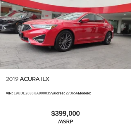
2019
ACURA ILX
VIN:
19UDE2680KA900035
Valores:
273656
Modelo:
$399,000
MSRP