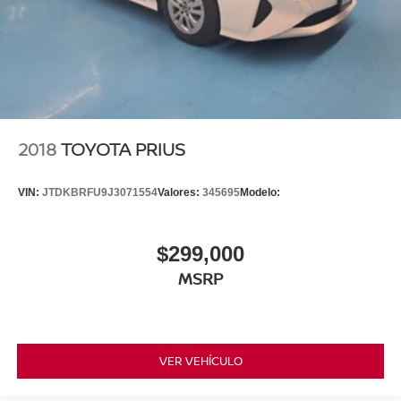
2018
TOYOTA PRIUS
VIN:
JTDKBRFU9J3071554
Valores:
345695
Modelo:
$299,000
MSRP
VER VEHÍCULO