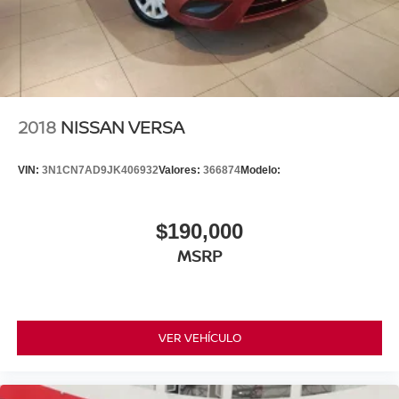
2018
NISSAN VERSA
VIN:
3N1CN7AD9JK406932
Valores:
366874
Modelo:
$190,000
MSRP
VER VEHÍCULO