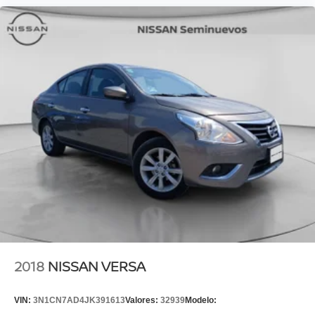
2018
NISSAN VERSA
VIN:
3N1CN7AD4JK391613
Valores:
32939
Modelo: