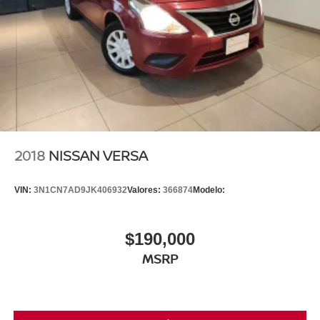
2018
NISSAN VERSA
VIN:
3N1CN7AD9JK406932
Valores:
366874
Modelo:
$190,000
MSRP