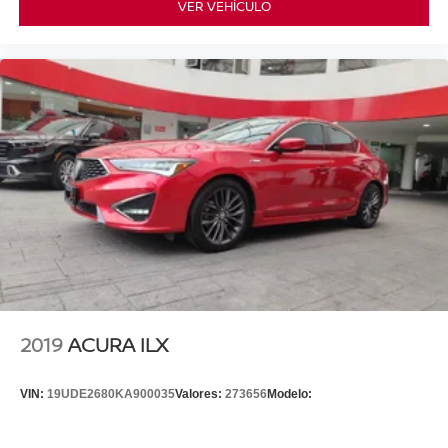
VER VEHÍCULO
2019
ACURA ILX
VIN:
19UDE2680KA900035
Valores:
273656
Modelo: