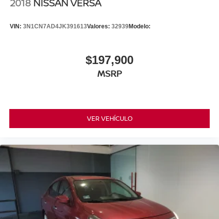
2018
NISSAN VERSA
VIN:
3N1CN7AD4JK391613
Valores:
32939
Modelo:
$197,900
MSRP
VER VEHÍCULO