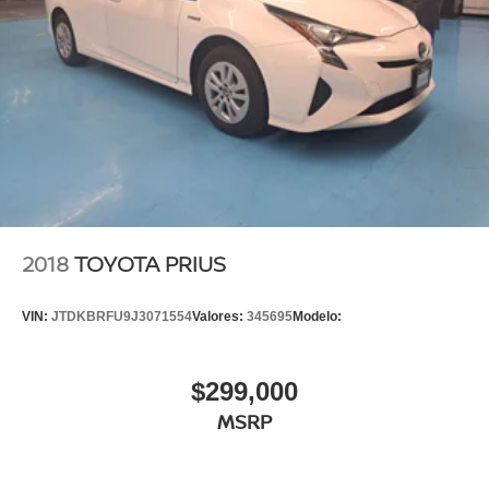
2018
TOYOTA PRIUS
VIN:
JTDKBRFU9J3071554
Valores:
345695
Modelo:
$299,000
MSRP