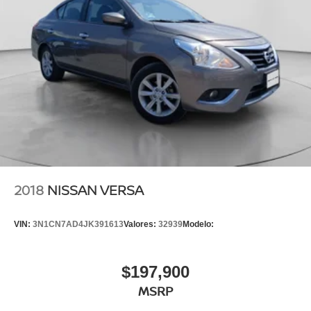
2018
NISSAN VERSA
VIN:
3N1CN7AD4JK391613
Valores:
32939
Modelo:
$197,900
MSRP