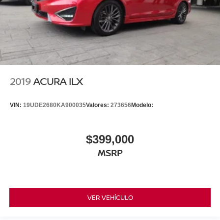
2019
ACURA ILX
VIN:
19UDE2680KA900035
Valores:
273656
Modelo:
$399,000
MSRP
VER VEHÍCULO