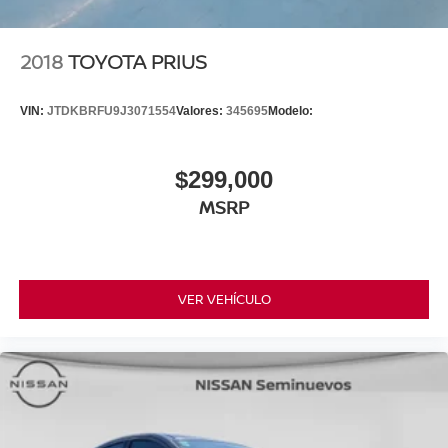
2018
TOYOTA PRIUS
VIN:
JTDKBRFU9J3071554
Valores:
345695
Modelo:
$299,000
MSRP
VER VEHÍCULO