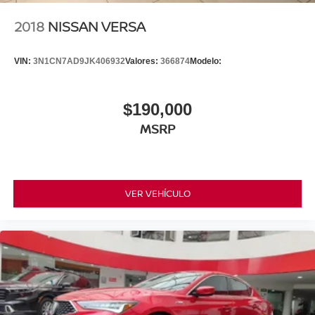
2018
NISSAN VERSA
VIN:
3N1CN7AD9JK406932
Valores:
366874
Modelo:
$190,000
MSRP
VER VEHÍCULO