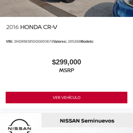
2016
HONDA CR-V
VIN:
3HGRM3855GG003674
Valores:
205266
Modelo:
$299,000
MSRP
VER VEHÍCULO