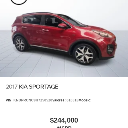
2017
KIA SPORTAGE
VIN:
KNDPRCNC8H7250520
Valores:
610318
Modelo:
$244,000
MSRP