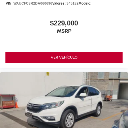
VIN:
WAUCFC8R2DA060696
Valores:
345182
Modelo:
$229,000
MSRP
VER VEHÍCULO