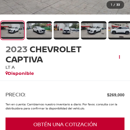
1
/
33
2023
CHEVROLET
CAPTIVA
LT A
Disponible
PRECIO:
$269,000
Ten en cuenta: Cambiamos nuestro inventario a diario. Por favor, consulta con la
distribuidora para confirmar la disponibilidad del vehículo.
OBTÉN UNA COTIZACIÓN