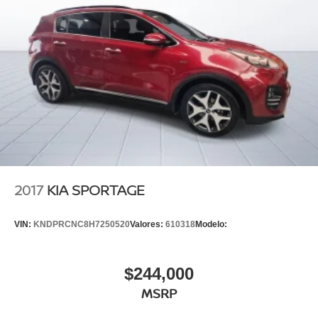
2017
KIA SPORTAGE
VIN:
KNDPRCNC8H7250520
Valores:
610318
Modelo:
$244,000
MSRP