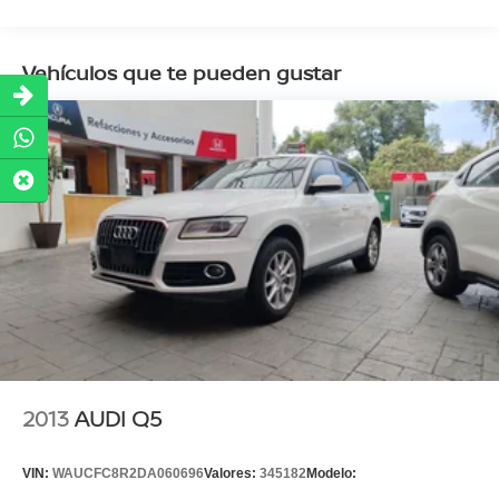
Vehículos que te pueden gustar
2013
AUDI Q5
VIN:
WAUCFC8R2DA060696
Valores:
345182
Modelo: