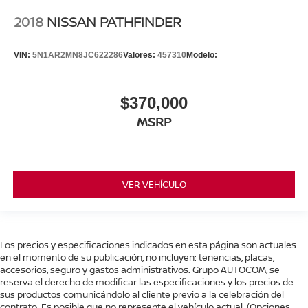
2018
NISSAN PATHFINDER
VIN:
5N1AR2MN8JC622286
Valores:
457310
Modelo:
$370,000
MSRP
VER VEHÍCULO
Los precios y especificaciones indicados en esta página son actuales
en el momento de su publicación, no incluyen: tenencias, placas,
accesorios, seguro y gastos administrativos. Grupo AUTOCOM, se
reserva el derecho de modificar las especificaciones y los precios de
sus productos comunicándolo al cliente previo a la celebración del
contrato. Es posible que no represente el vehículo actual. (Opciones,