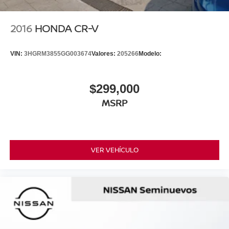
2016
HONDA CR-V
VIN:
3HGRM3855GG003674
Valores:
205266
Modelo:
$299,000
MSRP
VER VEHÍCULO