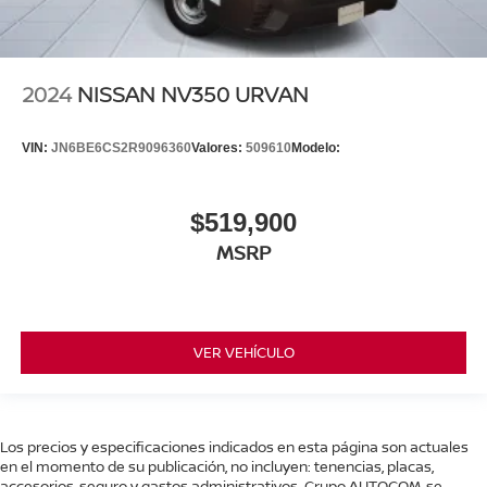
2024
NISSAN NV350 URVAN
VIN:
JN6BE6CS2R9096360
Valores:
509610
Modelo:
$519,900
MSRP
VER VEHÍCULO
Los precios y especificaciones indicados en esta página son actuales
en el momento de su publicación, no incluyen: tenencias, placas,
accesorios, seguro y gastos administrativos. Grupo AUTOCOM, se