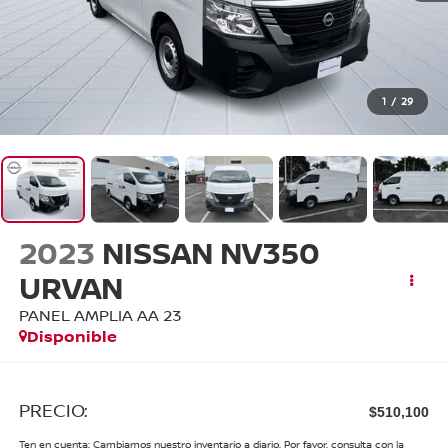
1
/
29
2023
NISSAN NV350
URVAN
PANEL AMPLIA AA 23
Disponible
PRECIO:
$510,100
Ten en cuenta: Cambiamos nuestro inventario a diario. Por favor, consulta con la