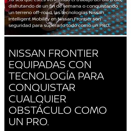
disfrutando de un fin de semana o conquistando
un terreno off-road, las tecnologías Nissan
Intelligent Mobility en Nissan Frontier son
seguridad para superarlo todo como un PRO.
NISSAN FRONTIER
EQUIPADAS CON
TECNOLOGÍA PARA
CONQUISTAR
CUALQUIER
OBSTÁCULO COMO
UN PRO.