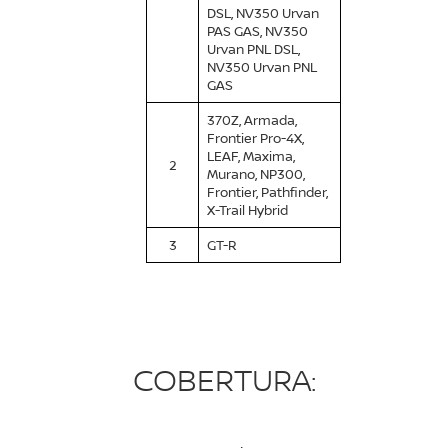
DSL, NV350 Urvan
PAS GAS, NV350
Urvan PNL DSL,
NV350 Urvan PNL
GAS
370Z, Armada,
Frontier Pro-4X,
LEAF, Maxima,
2
Murano, NP300,
Frontier, Pathfinder,
X-Trail Hybrid
3
GT-R
COBERTURA: